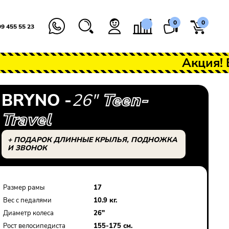
0
0
99 455 55 23
Акция! Беспла
BRYNO -
26"
Teen-
Travel
+ ПОДАРОК ДЛИННЫЕ КРЫЛЬЯ, ПОДНОЖКА
И ЗВОНОК
Закрыть
Размер рамы
17
Вес с педалями
10.9 кг.
Диаметр колеса
26"
Рост велосипедиста
155-175 см.