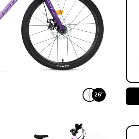
на части
без переплат
График платежей
Сегодня
25
%
26"
Добавляйте товары
в корзину
Оплачивайте сегодня только
25
% картой любого банка