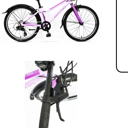
Получайте товар
выбранный способом
Оставшиеся
75
% будут
списываться
с вашей карты
по
25
%
каждые 2 недели
Подробнее
об оплате Плайтом
25
раз в 2
Остались вопросы?
недели
8 800 302-02-51