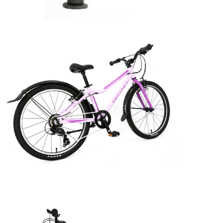
plait.ru
раз в 2 недели