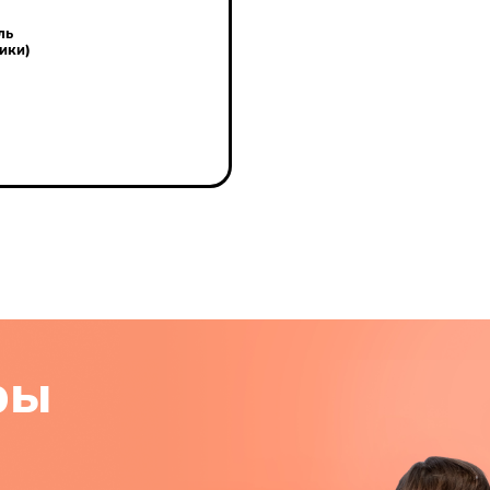
ль
ики)
ры