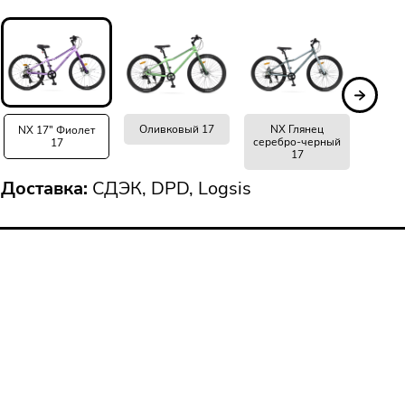
Оливковый 17
NX Глянец
Чёрн
NX 17" Фиолет
серебро-черный
17
17
Доставка:
СДЭК, DPD, Logsis