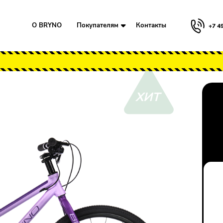
О BRYNO
Покупателям
Контакты
+7 4
" Teen-Travel NX 17" Фиолет
-11%
Для клиентов всех банков
Разбейте
оплату