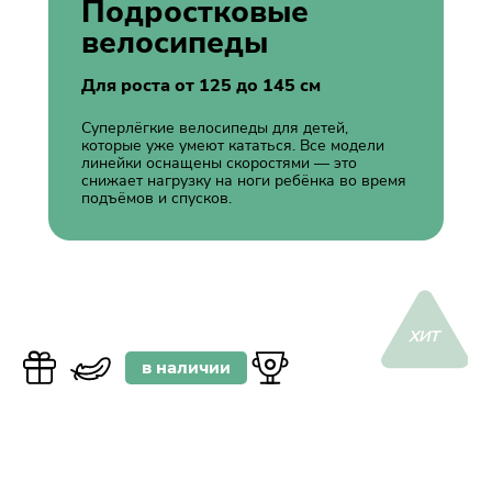
Подростковые
велосипеды
Для роста от 125 до 145 см
Суперлёгкие велосипеды для детей,
которые уже умеют кататься. Все модели
линейки оснащены скоростями — это
снижает нагрузку на ноги ребёнка во время
подъёмов и спусков.
ХИТ
в наличии