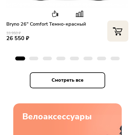
Bryno 26" Comfort Темно-красный
33 950 ₽
3
26 550 ₽
Смотреть все
Велоаксессуары