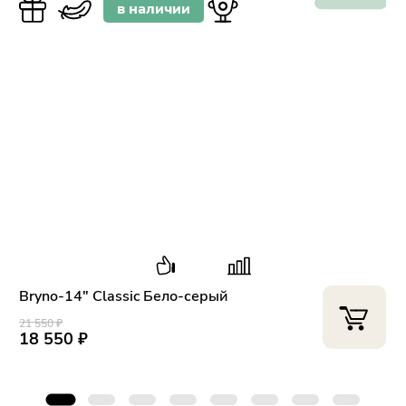
в наличии
Bryno-14" Classic Бело-серый
21 550 ₽
2
18 550 ₽