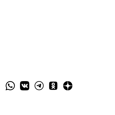
Гарантия
Контакты
Москва, Варшавское ш. 17. стр 1
+7 499 455 55 23
+7 985 773 55 65
Обратный звонок
Пользовательское соглашение
Защита персональных данных
Публичная оферта
Политика безопасности платежей