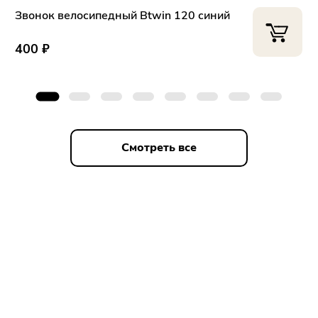
Покрышки
26*2.3"
Звонок велосипедный Btwin 120 синий
Модель
Comfort
Камеры
Kenda
400 ₽
Седло
Кожзаменитель
Подседельный
Алюминий
штырь
Ограничение по
До 100 кг.
весу
Размер коробки
1380×200×790 мм.
Смотреть все
Закрыть
Для клиентов всех банков
Разбейте
оплату
на части