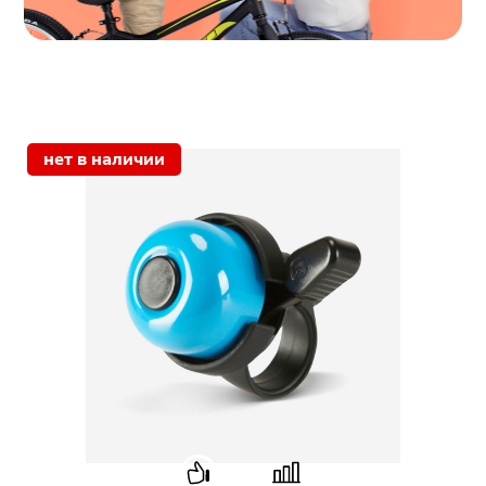
Тип тормоза
Дисковые
передний и
задний
Задний
Shimano Tourney
переключатель
Обода
Алюминевые,
двойные
нет в наличии
Манетка
Shimano Altus SL-
M310
Задняя звезда
Shimano Tourney,
TZ500, 14-28T
Передняя звезда
42 зубьев
Кол-во скоростей
7 скоростей
Цвет
Темно-красный
Каретка
Алюминий-сталь
(промподшипники)
Шатуны
Алюминий,
длинна 170 мм.
Педали
Пластик
Втулки колес
Алюминий-сталь
(промподшипники)