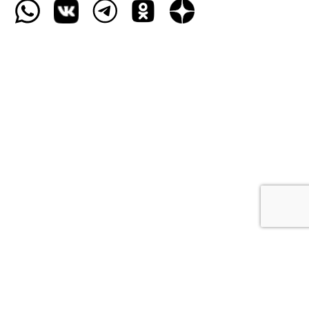
Пользовательское соглашение
Защита персональных данных
Публичная оферта
Политика безопасности платежей
Copyright 2018-2026 © bryno.ru – Магазин велосипедов и аксессуаров.
Все права защищены.
Создание и разработка сайта: