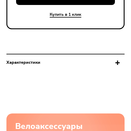
об оплате Плайтом
Купить в 1 клик
Остались вопросы?
25
8 800 302-02-51
Доставка:
СДЭК, DPD, Logsis
plait.ru
раз в 2
недели
Характеристики
Артикул
2087567859877
Велоаксессуары