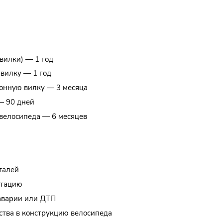
 вилки) — 1 год
вилку — 1 год
онную вилку — 3 месяца
— 90 дней
 велосипеда — 6 месяцев
остраняется на:
талей
атацию
 аварии или ДТП
ства в конструкцию велосипеда