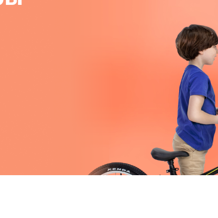
Получайте товар
выбранный способом
Оставшиеся
75
% будут
списываться
с вашей карты
по
25
%
каждые 2 недели
Подробнее
об оплате Плайтом
25
раз в 2
Остались вопросы?
недели
8 800 302-02-51