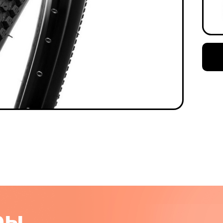
на части
без переплат
График платежей
Сегодня
25
%
Добавляйте товары
в корзину
Оплачивайте сегодня только
25
% картой любого банка
ры