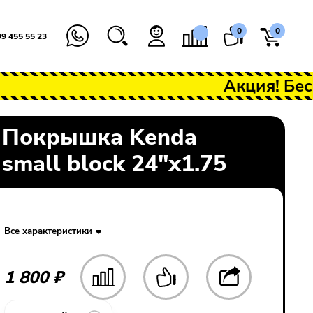
0
0
99 455 55 23
Акция! Бесплатн
Покрышка Kenda
small block 24"х1.75
Закрыть
Все характеристики
1 800 ₽