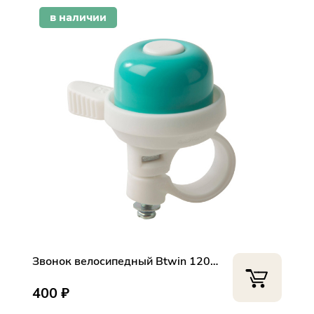
plait.ru
в наличии
раз в 2 недели
Звонок велосипедный Btwin 120 бирюза
400 ₽