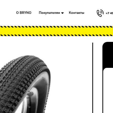
О BRYNO
Покупателям
Контакты
+7 4
enda small block 24"х1.75
Для клиентов всех банков
Разбейте
оплату